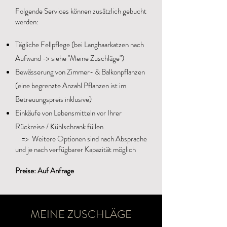
Folgende Services können zusätzlich gebucht
werden:
Tägliche Fellpflege (bei Langhaarkatzen nach
Aufwand -> siehe "Meine Zuschläge")
Bewässerung von Zimmer- & Balkonpflanzen
(eine begrenzte Anzahl Pflanzen ist im
Betreuungspreis inklusive)
Einkäufe von Lebensmitteln vor Ihrer
Rückreise / Kühlschrank füllen
=> Weitere Optionen sind nach Absprache
und j
e
nach verfügbarer Kapazität möglich
Preise: Auf Anfrage
MEINE ZUSCHLÄGE