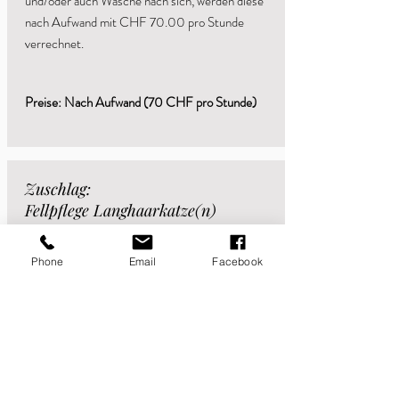
und/oder auch Wäsche nach sich,
werden diese
nach Aufwand mit CHF 70.00 pro Stunde
verrechnet.
Preise: Nach Aufwand (70 CHF pro Stunde)
Zuschlag:
Fellpflege Langhaarkatze(n)
Die Fellpflege von
Langhaarskatzen
wird nach
Aufwand mit CHF 70.00 pro Stunde
Phone
Email
Facebook
verrechnet.
Preise: Nach Aufwand (70 CHF pro Stunde)