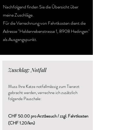
Nachfolgend finden Sie die Übersicht über
meine Zuschläge.
Für die Verrechnung von Fahrtkosten dient die
Adresse
"Haldenrebenstrasse 1, 8908 Hedingen"
als Ausgangspunkt
.
Zuschlag: Notfall
Muss Ihre Katze notfallmässig zum Tierarzt
gebracht
werden, verrechne
ich zusätzlich
folgende Pauschale:
CHF 50.00 pro Arztbesuch / zzgl. Fahrtkosten
(CHF 1.20/km)