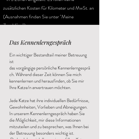
zusätzlichen Kosten für
Kilometer und MwSt. an
(Ausnahmen finden Sie unter "Meine
Zuschläge").
Das Kennenlerngespräch
Ein wichtiger Bestandteil meiner Betreuung
ist
das
vorgängige
persönliche
Kennenlerngesprä
ch
. Während dieser Zeit können Sie mich
kennenlernen und herausfinden, ob Sie mir
Ihre Katze/n anvertrauen möchten.
Jede Katze hat ihre individuellen Bedürfnisse,
Gewohnheiten, Vorlieben und Abneigungen.
In unserem Kennenlerngespräch haben Sie
die Möglichkeit, mir diese Informationen
mitzuteilen und zu besprechen, was Ihnen bei
der Betreuung besonders wichtig ist.