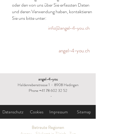
oder den von uns über Sie erfassten Daten
und deren Verwendung haben, kontaktieren
Sie uns bitte unter:
info@angel-4-you.ch
angel-4-you.ch
angel-4-you
Haldenrebenstrasse 1
·
8908 Hedingen
Phone +41 78 602 32 52
·
Datenschutz
Cookies
Impressum
Sitemap
Betreute Regionen
Säuliamt in Zürich ·
Zug
Aargau
·