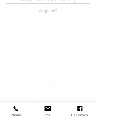
Aargau AG
Aristau
Arni
Berikon
Bremgarten
Buttwil
Bünzen
Dietwil
Eggenwil
Islisberg
Jonen
Merenschwand
Muri
Oberlunkhofen
Oberwil-Lieli
Rottenschwil
Unterlunkhofen
Widen
Phone
Email
Facebook
Region Säuliamt ZH
Aeugst am Albis
Aeugstertal