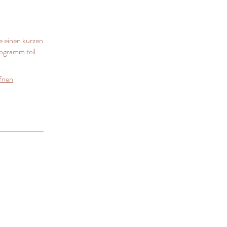
e einen kurzen
ogramm teil.
fnen