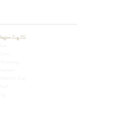
Region Zug ZG
Baar
Cham
Hünenberg
Neuheim
Oberwil b. Zug
Risch
Zug