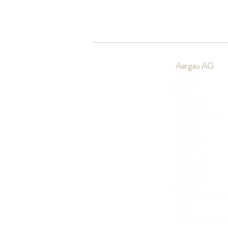
Aargau AG
Aristau
Arni
Berikon
Bremgarten
Buttwil
Bünzen
Dietwil
Eggenwil
Islisberg
Jonen
Merenschwan
Muri
Oberlunkhofen