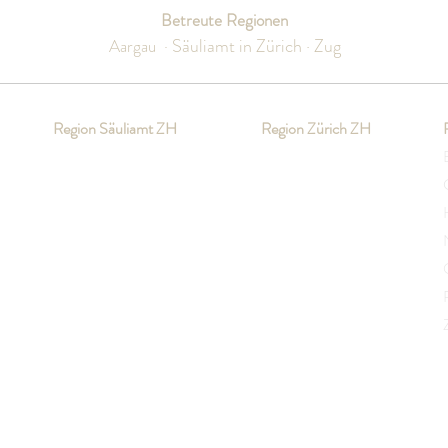
Betreute Regionen
Säuliamt in Zürich ·
Zug
Aargau
·
Region Säuliamt ZH
Region Zürich ZH
Aeugst am Albis
Adliswil
Aeugstertal
Aesch
Affoltern am Albis
Aeugst am Albis
Bonstetten
Affoltern am Albis
Hausen am Albis
Birmensdorf
Hedingen
Bonstetten
Kappel am Albis
Ebertswil
Knonau
Hausen am Albis
Maschwanden
Hedingen
d
Mettmenstetten
Kappel am Albis
Obfelden
Knonau