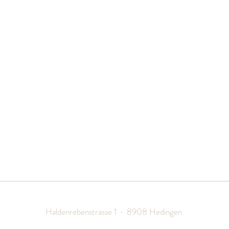
Ottenbach
Langnau am Albis
Rifferswil
Maschwanden
n
Stallikon
Mettmenstetten
Wettswil am Albis
Obfelden
Zwillikon
Ottenbach
Rifferswil
Uitikon Waldegg
Urdorf
Wettswil
angel-4-you
Haldenrebenstrasse 1
·
8908 Hedingen
Phone +41 78 602 32 52